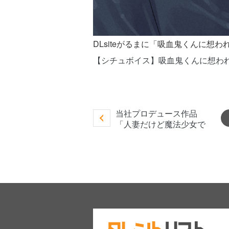
DLsiteがるまに「吸血鬼くんに想
【シチュボイス】吸血鬼くんに想われ
当社プロデュース作品
「人妻だけど魔法少女で
す（R-18）」をがるまに
からリリースしました。