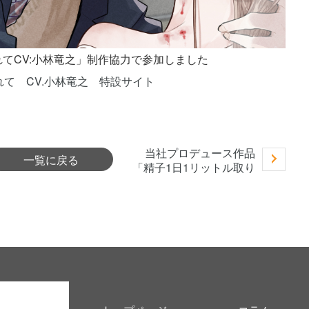
われてCV:小林竜之」制作協力で参加しました
て CV.小林竜之 特設サイト
当社プロデュース作品
一覧に戻る
「精子1日1リットル取り
込まないと死ぬ病（R-
18）」をDLsiteからリリ
ースしました。