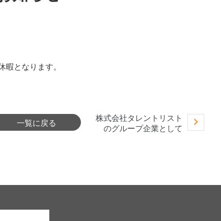
の休暇となります。
株式会社タレントリスト
一覧に戻る
のグループ企業として
Protrise株式会社を設立
しサッカーに特化したコ
ーチングサービス「
Protrise (プロトライズ)
」の提供開始しました。