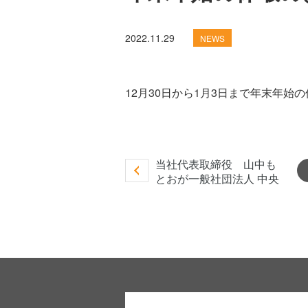
2022.11.29
NEWS
12月30日から1月3日まで年末年始
当社代表取締役 山中も
とおが一般社団法人 中央
日本総合環境機構さんが
主催するグーグルアナリ
ティクス・SNS活用など
のデジタルマーケティン
グ手法を学ぶに登壇しま
した。